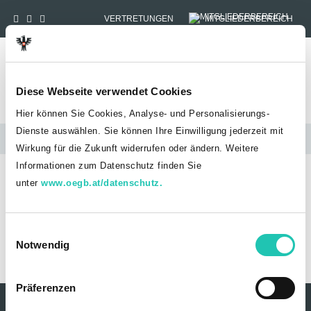
VERTRETUNGEN
MITGLIEDERBEREICH
Tog
Diese Webseite verwendet Cookies
Hier können Sie Cookies, Analyse- und Personalisierungs-
Dienste auswählen. Sie können Ihre Einwilligung jederzeit mit
Stellungnahmen
Wirkung für die Zukunft widerrufen oder ändern. Weitere
Informationen zum Datenschutz finden Sie
HOME
STELLUNGNAHMEN
unter
www.oegb.at/datenschutz.
VERGABERECHTSGESETZ 2026
Vergaberechtsgesetz 2026
E
Notwendig
i
20251030_Vergaberechtsgesetz2026_GOED-BV23-
n
Stlgn.pdf
w
Präferenzen
i
Kontakt
Datenschutz
Impressum
Sitemap