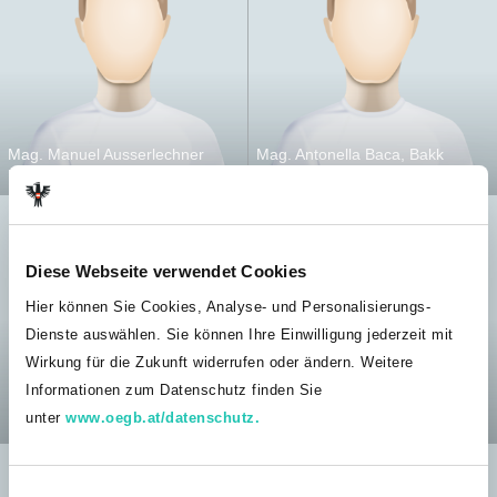
Mag. Manuel Ausserlechner
Mag. Antonella Baca, Bakk
BG Innsbruck
BG Oberpullendorf
Diese Webseite verwendet Cookies
Hier können Sie Cookies, Analyse- und Personalisierungs-
Dienste auswählen. Sie können Ihre Einwilligung jederzeit mit
Wirkung für die Zukunft widerrufen oder ändern. Weitere
Informationen zum Datenschutz finden Sie
Mag. Marion Fischer
Mag. Julius Heidinger
unter
www.oegb.at/datenschutz.
LG St. Pölten
StA Klagenfurt
E