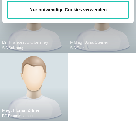
l
Nur notwendige Cookies verwenden
Dr. Francesco Obermayr
MMag. Julia Steiner
StA Salzburg
StA Graz
Mag. Florian Zillner
BG Braunau am Inn