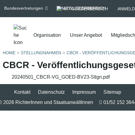
Bundesvertretungen
MITGLIEDERBEREICH
ANMELD
Organisation
Unser Angebot
Mitgliedsch
HOME
STELLUNGNAHMEN
CBCR - VERÖFFENTLICHUNGSG
CBCR - Veröffentlichungsgese
20240501_CBCR-VG_GOED-BV23-Stlgn.pdf
Kontakt
Datenschutz
Impressum
Sitemap
© 2026 RichterInnen und StaatsanwältInnen
01/52 152 364