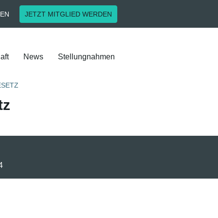
EN
JETZT MITGLIED WERDEN
aft
News
Stellungnahmen
ESETZ
tz
4