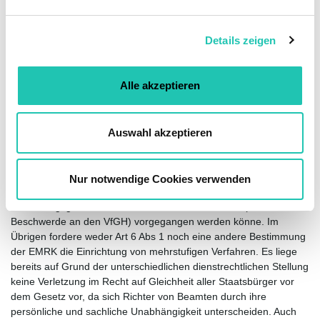
n
Beschwerde an den Personalsenat des übergeordneten Gerichts
g
nicht in Betracht, da zum einen beim VwGH kein Personalsenat
Details zeigen
s
eingerichtet ist und zum anderen der VwGH
gerichtsorganisatorisch nicht übergeordnet ist (Fellner/Nogratnig,
a
RStDG, GOG und StAG I5 [2021] § 55 Rz 9). Der VwGH hat in
u
Alle akzeptieren
nächster Zeit die Gelegenheit, dazu seine eigene Rechtsansicht
s
darzulegen. Gegen eine Gesamtbeurteilung des Personalsenates
w
des BFG ist nämlich eine solche Beschwerde sowie eine Revision
a
beim VwGH anhängig. In derselben Sache hat der VfGH bereits
Auswahl akzeptieren
h
die Behandlung einer Beschwerde abgelehnt und die Sache an
l
den VwGH abgetreten. In seinem Ablehnungsbeschluss führt der
VfGH ua aus, dass gegen in Ausübung der kollegialen
Nur notwendige Cookies verwenden
Justizverwaltung erlassene Beschlüsse und Erkenntnisse der
Verwaltungsgerichte mittels Revision an den VwGH (oder mittels
Beschwerde an den VfGH) vorgegangen werden könne. Im
Übrigen fordere weder Art 6 Abs 1 noch eine andere Bestimmung
der EMRK die Einrichtung von mehrstufigen Verfahren. Es liege
bereits auf Grund der unterschiedlichen dienstrechtlichen Stellung
keine Verletzung im Recht auf Gleichheit aller Staatsbürger vor
dem Gesetz vor, da sich Richter von Beamten durch ihre
persönliche und sachliche Unabhängigkeit unterscheiden. Auch