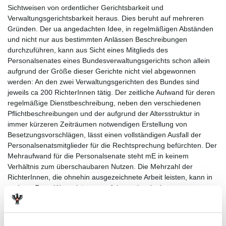
Sichtweisen von ordentlicher Gerichtsbarkeit und
Verwaltungsgerichtsbarkeit heraus. Dies beruht auf mehreren
Gründen. Der ua angedachten Idee, in regelmäßigen Abständen
und nicht nur aus bestimmten Anlässen Beschreibungen
durchzuführen, kann aus Sicht eines Mitglieds des
Personalsenates eines Bundesverwaltungsgerichts schon allein
aufgrund der Größe dieser Gerichte nicht viel abgewonnen
werden: An den zwei Verwaltungsgerichten des Bundes sind
jeweils ca 200 RichterInnen tätig. Der zeitliche Aufwand für deren
regelmäßige Dienstbeschreibung, neben den verschiedenen
Pflichtbeschreibungen und der aufgrund der Altersstruktur in
immer kürzeren Zeiträumen notwendigen Erstellung von
Besetzungsvorschlägen, lässt einen vollständigen Ausfall der
Personalsenatsmitglieder für die Rechtsprechung befürchten. Der
Mehraufwand für die Personalsenate steht mE in keinem
Verhältnis zum überschaubaren Nutzen. Die Mehrzahl der
RichterInnen, die ohnehin ausgezeichnete Arbeit leisten, kann in
anderer Form Wertschätzung erfahren als mit einer
notgedrungen standardisierten Dienstbeschreibung. Alle anderen
können bereits auf Grundlage der geltenden Rechtslage jederzeit
neu beschrieben werden (§ 51 Abs 3 RStDG). Dazu braucht es