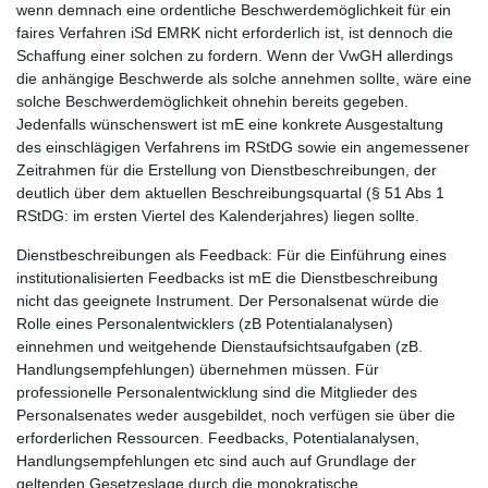
wenn demnach eine ordentliche Beschwerdemöglichkeit für ein
faires Verfahren iSd EMRK nicht erforderlich ist, ist dennoch die
Schaffung einer solchen zu fordern. Wenn der VwGH allerdings
die anhängige Beschwerde als solche annehmen sollte, wäre eine
solche Beschwerdemöglichkeit ohnehin bereits gegeben.
Jedenfalls wünschenswert ist mE eine konkrete Ausgestaltung
des einschlägigen Verfahrens im RStDG sowie ein angemessener
Zeitrahmen für die Erstellung von Dienstbeschreibungen, der
deutlich über dem aktuellen Beschreibungsquartal (§ 51 Abs 1
RStDG: im ersten Viertel des Kalenderjahres) liegen sollte.
Dienstbeschreibungen als Feedback: Für die Einführung eines
institutionalisierten Feedbacks ist mE die Dienstbeschreibung
nicht das geeignete Instrument. Der Personalsenat würde die
Rolle eines Personalentwicklers (zB Potentialanalysen)
einnehmen und weitgehende Dienstaufsichtsaufgaben (zB.
Handlungsempfehlungen) übernehmen müssen. Für
professionelle Personalentwicklung sind die Mitglieder des
Personalsenates weder ausgebildet, noch verfügen sie über die
erforderlichen Ressourcen. Feedbacks, Potentialanalysen,
Handlungsempfehlungen etc sind auch auf Grundlage der
geltenden Gesetzeslage durch die monokratische