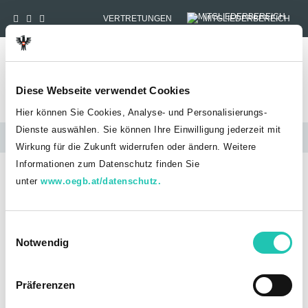
VERTRETUNGEN
MITGLIEDERBEREICH
Tog
Diese Webseite verwendet Cookies
Hier können Sie Cookies, Analyse- und Personalisierungs-
Dienste auswählen. Sie können Ihre Einwilligung jederzeit mit
News
Wirkung für die Zukunft widerrufen oder ändern. Weitere
Informationen zum Datenschutz finden Sie
HOME
NEWS
unter
www.oegb.at/datenschutz.
RIAA FLATTERBLATT: VIENNA CITY MARATHON 2023
RiAA Flatterblatt: Vienna City
E
Marathon 2023
Notwendig
i
n
Flatterblatt-Artikel_VCM_2023.pdf
w
Präferenzen
i