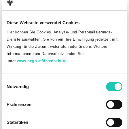
Vorsitzender der GÖD-
Bundesvertretung
Diese Webseite verwendet Cookies
Richterinnen und Richter
Hier können Sie Cookies, Analyse- und Personalisierungs-
sowie Staatsanwältinnen und
Dienste auswählen. Sie können Ihre Einwilligung jederzeit mit
Staatsanwälte
Wirkung für die Zukunft widerrufen oder ändern. Weitere
Informationen zum Datenschutz finden Sie
unter
www.oegb.at/datenschutz.
E
Notwendig
i
n
w
Präferenzen
i
l
l
Statistiken