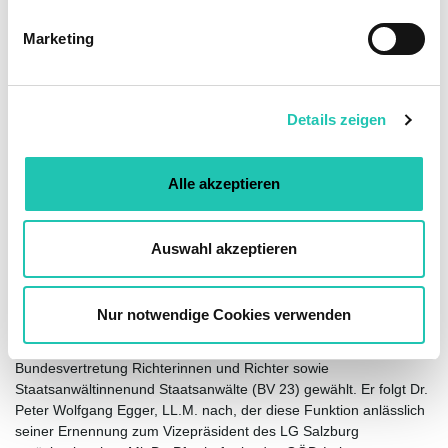
i
g
Marketing
u
n
g
Details zeigen
s
a
u
Alle akzeptieren
s
w
a
Auswahl akzeptieren
h
l
Nur notwendige Cookies verwenden
Am 13.9.2023 wurde Dr. Stefan Pfarrhofer, Richter des LG Linz,
zum neuen (weiteren) stellvertretenden Vorsitzenden der GÖD-
Bundesvertretung Richterinnen und Richter sowie
Staatsanwältinnenund Staatsanwälte (BV 23) gewählt. Er folgt Dr.
Peter Wolfgang Egger, LL.M. nach, der diese Funktion anlässlich
seiner Ernennung zum Vizepräsident des LG Salzburg