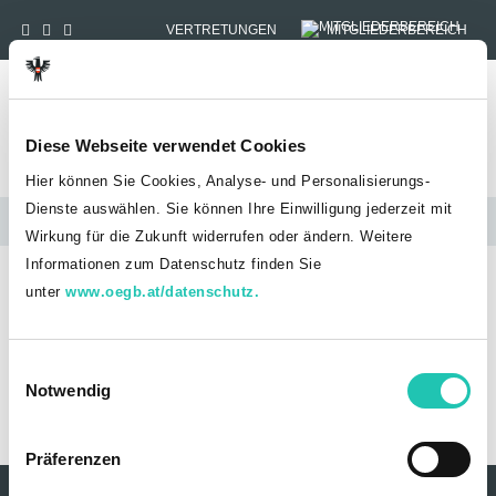
VERTRETUNGEN
MITGLIEDERBEREICH
Tog
Diese Webseite verwendet Cookies
Hier können Sie Cookies, Analyse- und Personalisierungs-
Dienste auswählen. Sie können Ihre Einwilligung jederzeit mit
Stellungnahmen
Wirkung für die Zukunft widerrufen oder ändern. Weitere
Informationen zum Datenschutz finden Sie
HOME
STELLUNGNAHMEN
unter
www.oegb.at/datenschutz.
ABGABENÄNDERUNGSGESETZ 2022
Abgabenänderungsgesetz
E
2022
Notwendig
i
n
AbgAEG_2022_GOED-BV23.pdf
w
Präferenzen
i
Kontakt
Datenschutz
Impressum
Sitemap