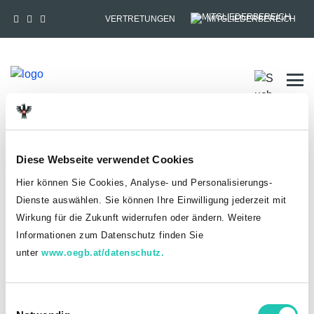
VERTRETUNGEN
MITGLIEDERBEREICH
Tog
HOME
MITGLIEDSCHAFT
Diese Webseite verwendet Cookies
Anmelden
Hier können Sie Cookies, Analyse- und Personalisierungs-
Dienste auswählen. Sie können Ihre Einwilligung jederzeit mit
Du hast bereits einen goed.at-Account?
Wirkung für die Zukunft widerrufen oder ändern. Weitere
Informationen zum Datenschutz finden Sie
ANMELDEN
unter
www.oegb.at/datenschutz.
Noch kein goed.at-Account? Jetzt registrieren!
E