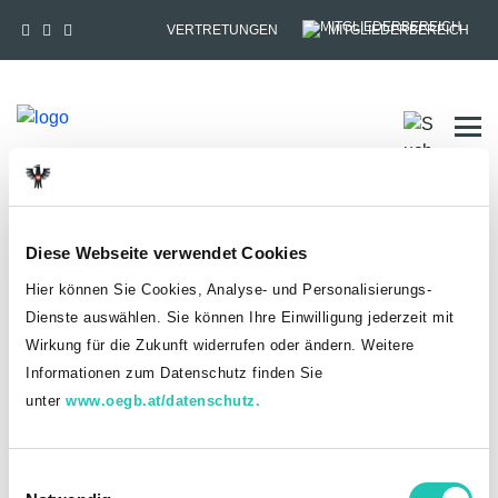
VERTRETUNGEN
MITGLIEDERBEREICH
Tog
HOME
MITGLIEDSCHAFT
Diese Webseite verwendet Cookies
Anmelden
Hier können Sie Cookies, Analyse- und Personalisierungs-
Dienste auswählen. Sie können Ihre Einwilligung jederzeit mit
Du hast bereits einen goed.at-Account?
Wirkung für die Zukunft widerrufen oder ändern. Weitere
Informationen zum Datenschutz finden Sie
ANMELDEN
unter
www.oegb.at/datenschutz.
Noch kein goed.at-Account? Jetzt registrieren!
E