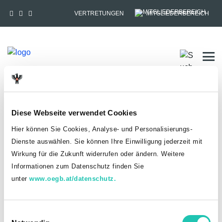
VERTRETUNGEN
MITGLIEDERBEREICH
Tog
HOME
MITGLIEDSCHAFT
Diese Webseite verwendet Cookies
Anmelden
Hier können Sie Cookies, Analyse- und Personalisierungs-
Dienste auswählen. Sie können Ihre Einwilligung jederzeit mit
Du hast bereits einen goed.at-Account?
Wirkung für die Zukunft widerrufen oder ändern. Weitere
Informationen zum Datenschutz finden Sie
ANMELDEN
unter
www.oegb.at/datenschutz.
Noch kein goed.at-Account? Jetzt registrieren!
E